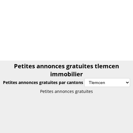
Petites annonces gratuites tlemcen
immobilier
Petites annonces gratuites par cantons
Petites annonces gratuites tlemcen
Petites annonces gratuites
immobilier
Annonces gratuites tlemcen immobilier
PETITES ANNONCES algérie
Le plus grand site de petites annonces pour des affaires
d'occasion ou neuves. Publiez maintenant une petite annonce