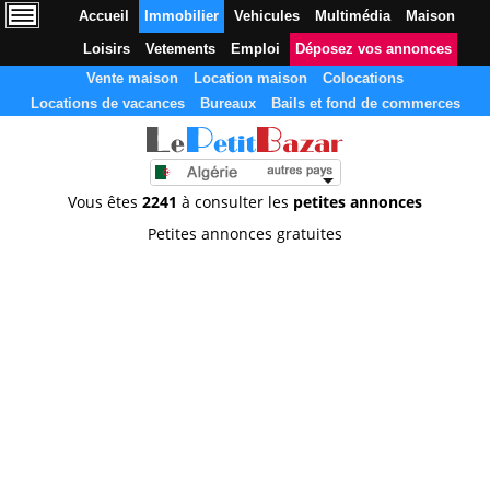
Accueil
Immobilier
Vehicules
Multimédia
Maison
Loisirs
Vetements
Emploi
Déposez vos annonces
Vente maison
Location maison
Colocations
Locations de vacances
Bureaux
Bails et fond de commerces
Vous êtes
2241
à consulter les
petites annonces
Petites annonces gratuites