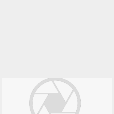
gratuite en algérie.
Le bon coin algérie
Des annonces et de bonnes affaires d'occasion. Insérez
gratuitement une annonce gratuite pour la algérie. Achetez ou
vendez votre voiture d'occasion, moto, équipements enfants ou
maison sur le petit bazar algérie.
Le bon coin tlemcen