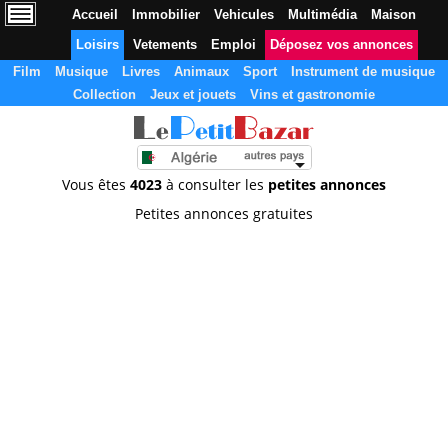
Accueil
Immobilier
Vehicules
Multimédia
Maison
Loisirs
Vetements
Emploi
Déposez vos annonces
Film
Musique
Livres
Animaux
Sport
Instrument de musique
Collection
Jeux et jouets
Vins et gastronomie
Vous êtes
4023
à consulter les
petites annonces
Petites annonces gratuites