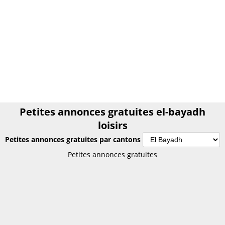
Petites annonces gratuites el-bayadh
loisirs
Petites annonces gratuites par cantons
Petites annonces gratuites el-bayadh loisirs
Petites annonces gratuites
Annonces gratuites el-bayadh loisirs
PETITES ANNONCES algérie
Le plus grand site de petites annonces pour des affaires
d'occasion ou neuves. Publiez maintenant une petite annonce
gratuite en algérie.