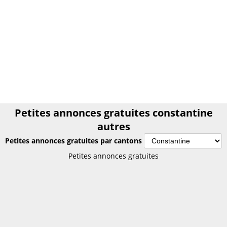
Petites annonces gratuites constantine
autres
Petites annonces gratuites par cantons
Petites annonces gratuites constantine
Petites annonces gratuites
autres
Annonces gratuites constantine autres
PETITES ANNONCES algérie
Le plus grand site de petites annonces pour des affaires
d'occasion ou neuves. Publiez maintenant une petite annonce