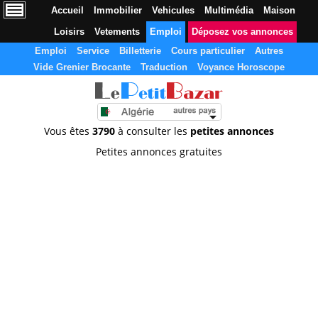
Accueil
Immobilier
Vehicules
Multimédia
Maison
Loisirs
Vetements
Emploi
Déposez vos annonces
Emploi
Service
Billetterie
Cours particulier
Autres
Vide Grenier Brocante
Traduction
Voyance Horoscope
Vous êtes
3790
à consulter les
petites annonces
Petites annonces gratuites