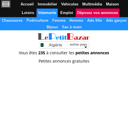
Accueil
Immobilier
Vehicules
Multimédia
Maison
Loisirs
Vetements
Emploi
Déposez vos annonces
Chaussures
Puériculture
Femme
Homme
Ado fille
Ado garçon
Bijoux
Sac à main
Vous êtes
235
à consulter les
petites annonces
Petites annonces gratuites