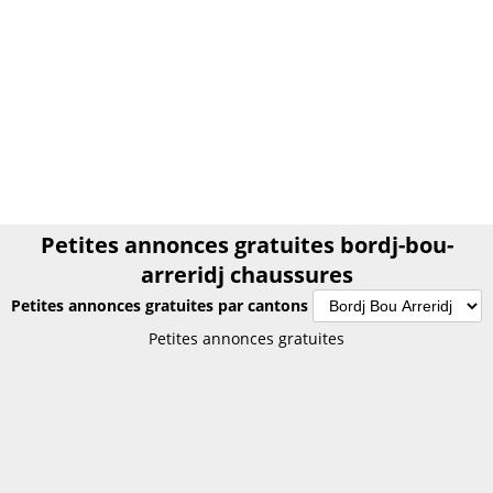
Petites annonces gratuites bordj-bou-
arreridj chaussures
Petites annonces gratuites par cantons
Petites annonces gratuites bordj-bou-
Petites annonces gratuites
arreridj chaussures
Annonces gratuites bordj-bou-arreridj
chaussures
PETITES ANNONCES algérie
Le plus grand site de petites annonces pour des affaires