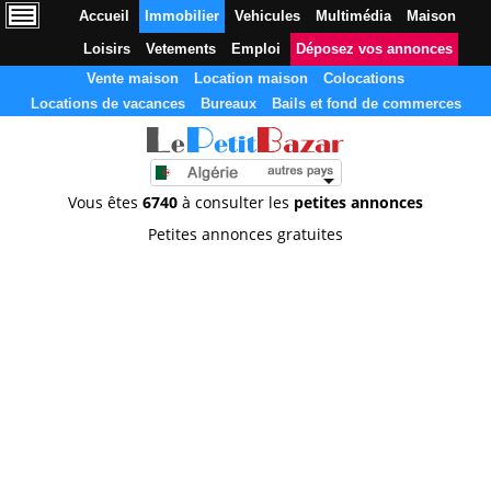
Accueil
Immobilier
Vehicules
Multimédia
Maison
Loisirs
Vetements
Emploi
Déposez vos annonces
Vente maison
Location maison
Colocations
Locations de vacances
Bureaux
Bails et fond de commerces
Vous êtes
6740
à consulter les
petites annonces
Petites annonces gratuites