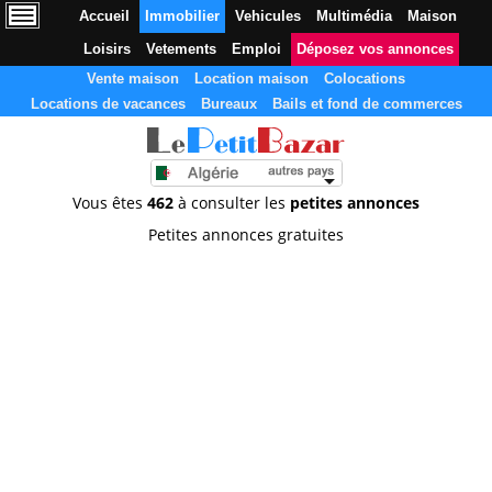
Accueil
Immobilier
Vehicules
Multimédia
Maison
Loisirs
Vetements
Emploi
Déposez vos annonces
Vente maison
Location maison
Colocations
Locations de vacances
Bureaux
Bails et fond de commerces
Vous êtes
462
à consulter les
petites annonces
Petites annonces gratuites