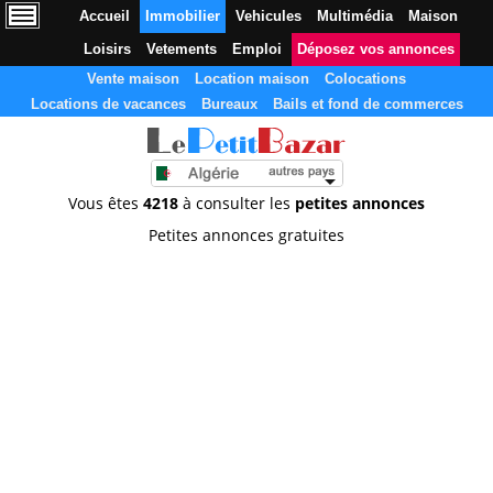
Accueil
Immobilier
Vehicules
Multimédia
Maison
Loisirs
Vetements
Emploi
Déposez vos annonces
Vente maison
Location maison
Colocations
Locations de vacances
Bureaux
Bails et fond de commerces
Vous êtes
4218
à consulter les
petites annonces
Petites annonces gratuites