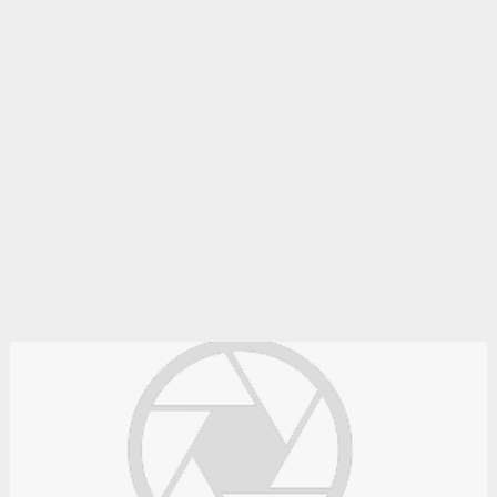
Le bon coin algérie
Des annonces et de bonnes affaires d'occasion. Insérez
gratuitement une annonce gratuite pour la algérie. Achetez ou
vendez votre voiture d'occasion, moto, équipements enfants ou
maison sur le petit bazar algérie.
Le bon coin batna