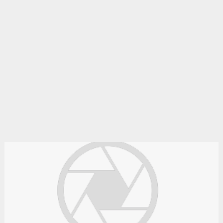
Le bon coin algérie
Des annonces et de bonnes affaires d'occasion. Insérez
gratuitement une annonce gratuite pour la algérie. Achetez ou
vendez votre voiture d'occasion, moto, équipements enfants ou
maison sur le petit bazar algérie.
Le bon coin algerie