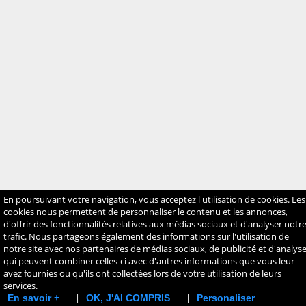
En poursuivant votre navigation, vous acceptez l'utilisation de cookies. Les
cookies nous permettent de personnaliser le contenu et les annonces,
d'offrir des fonctionnalités relatives aux médias sociaux et d'analyser notr
trafic. Nous partageons également des informations sur l'utilisation de
notre site avec nos partenaires de médias sociaux, de publicité et d'analyse
chargement en cour ...
qui peuvent combiner celles-ci avec d'autres informations que vous leur
avez fournies ou qu'ils ont collectées lors de votre utilisation de leurs
services.
|
|
En savoir +
OK, J'AI COMPRIS
Personaliser