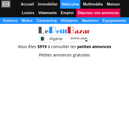
Accueil
Immobilier
Vehicules
Multimédia
Maison
Loisirs
Vetements
Emploi
Déposez vos annonces
Voitures
Motos
Caravaning
Utilitaires
Nautisme
Equipements
Vous êtes
5919
à consulter les
petites annonces
Petites annonces gratuites