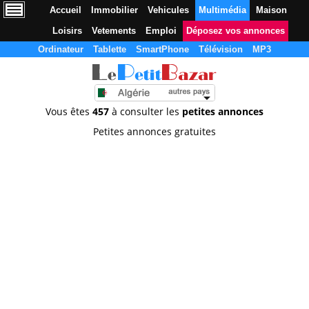
Accueil
Immobilier
Vehicules
Multimédia
Maison
Loisirs
Vetements
Emploi
Déposez vos annonces
Ordinateur
Tablette
SmartPhone
Télévision
MP3
Vous êtes
457
à consulter les
petites annonces
Petites annonces gratuites