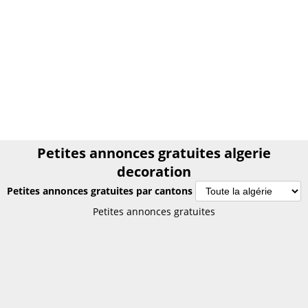
Petites annonces gratuites algerie
decoration
Petites annonces gratuites par cantons
Petites annonces gratuites algerie
Petites annonces gratuites
decoration
Annonces gratuites algerie decoration
PETITES ANNONCES algérie
Le plus grand site de petites annonces pour des affaires
d'occasion ou neuves. Publiez maintenant une petite annonce