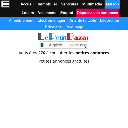
Accueil
Immobilier
Vehicules
Multimédia
Maison
Loisirs
Vetements
Emploi
Déposez vos annonces
Ameublement
Electroménager
Arts de la table
Décoration
Bricolage
Jardinage
Vous êtes
276
à consulter les
petites annonces
Petites annonces gratuites