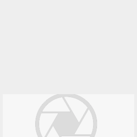
gratuite en algérie.
Le bon coin algérie
Des annonces et de bonnes affaires d'occasion. Insérez
gratuitement une annonce gratuite pour la algérie. Achetez ou
vendez votre voiture d'occasion, moto, équipements enfants ou
maison sur le petit bazar algérie.
Le bon coin algerie