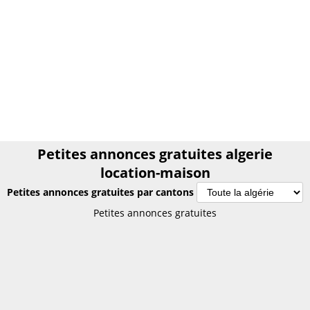
Petites annonces gratuites algerie
location-maison
Petites annonces gratuites par cantons
Petites annonces gratuites algerie location-
Petites annonces gratuites
maison
Annonces gratuites algerie location-maison
PETITES ANNONCES algérie
Le plus grand site de petites annonces pour des affaires
d'occasion ou neuves. Publiez maintenant une petite annonce