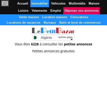
Accueil
Immobilier
Vehicules
Multimédia
Maison
Loisirs
Vetements
Emploi
Déposez vos annonces
Vente maison
Location maison
Colocations
Locations de vacances
Bureaux
Bails et fond de commerces
Vous êtes
6228
à consulter les
petites annonces
Petites annonces gratuites