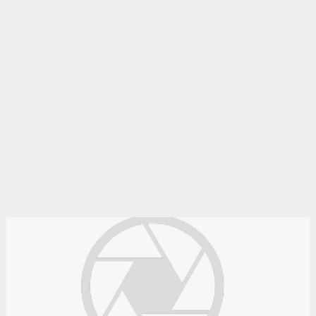
gratuite en algérie.
Le bon coin algérie
Des annonces et de bonnes affaires d'occasion. Insérez
gratuitement une annonce gratuite pour la algérie. Achetez ou
vendez votre voiture d'occasion, moto, équipements enfants ou
maison sur le petit bazar algérie.
Le bon coin algerie