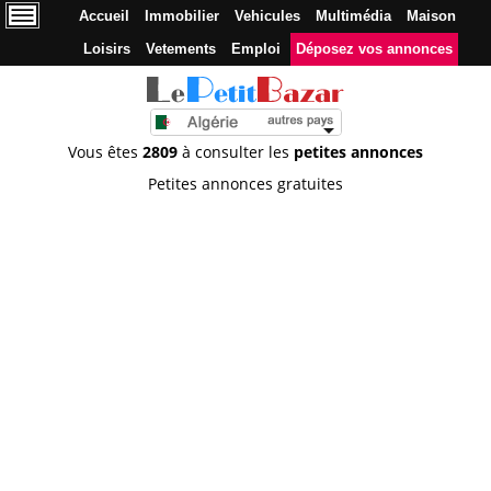
Accueil
Immobilier
Vehicules
Multimédia
Maison
Loisirs
Vetements
Emploi
Déposez vos annonces
Vous êtes
2809
à consulter les
petites annonces
Petites annonces gratuites