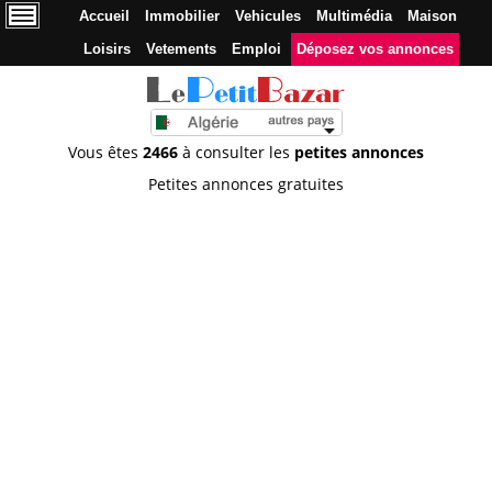
Accueil
Immobilier
Vehicules
Multimédia
Maison
Loisirs
Vetements
Emploi
Déposez vos annonces
Vous êtes
2466
à consulter les
petites annonces
Petites annonces gratuites