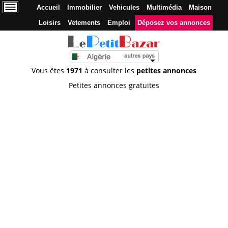
Accueil
Immobilier
Vehicules
Multimédia
Maison
Loisirs
Vetements
Emploi
Déposez vos annonces
Vous êtes
1971
à consulter les
petites annonces
Petites annonces gratuites