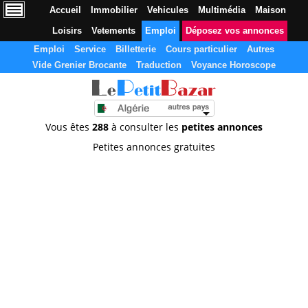
Accueil
Immobilier
Vehicules
Multimédia
Maison
Loisirs
Vetements
Emploi
Déposez vos annonces
Emploi
Service
Billetterie
Cours particulier
Autres
Vide Grenier Brocante
Traduction
Voyance Horoscope
Vous êtes
288
à consulter les
petites annonces
Petites annonces gratuites