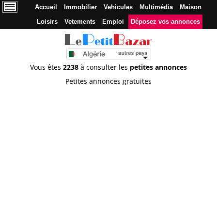
Accueil
Immobilier
Vehicules
Multimédia
Maison
Loisirs
Vetements
Emploi
Déposez vos annonces
Vous êtes
2238
à consulter les
petites annonces
Petites annonces gratuites